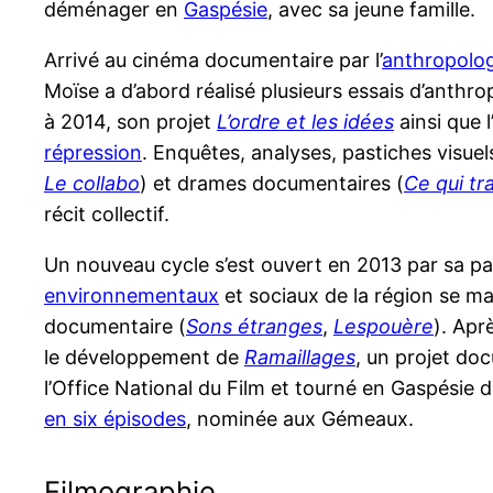
déménager en
Gaspésie
, avec sa jeune famille.
Arrivé au cinéma documentaire par l’
anthropolog
Moïse a d’abord réalisé plusieurs essais d’anthro
à 2014, son projet
L’ordre et les idées
ainsi que 
répression
. Enquêtes, analyses, pastiches visuels
Le collabo
) et drames documentaires (
Ce qui t
récit collectif.
Un nouveau cycle s’est ouvert en 2013 par sa par
environnementaux
et sociaux de la région se ma
documentaire (
Sons étranges
,
Lespouère
). Apr
le développement de
Ramaillages
, un projet do
l’Office National du Film et tourné en Gaspésie 
en six épisodes
, nominée aux Gémeaux.
Filmographie