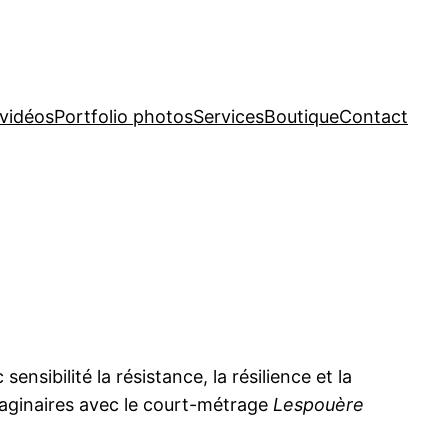
 vidéos
Portfolio photos
Services
Boutique
Contact
sibilité la résistance, la résilience et la
imaginaires avec le court-métrage
Lespouère