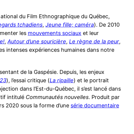
rnational du Film Ethnographique du Québec,
egards tchadiens
,
Jeune fille; caméra
). De 2010
umenter les
mouvements sociaux
et leur
e!
,
Autour d’une souricière
,
Le règne de la peur
,
 ces intenses expériences humaines dans notre
sentant de la Gaspésie. Depuis, les enjeux
023
), l’essai critique (
La ripaille
) et le portrait
jection dans l’Est-du-Québec, il s’est lancé dans
if intitulé
Communautés nouvelles
. Produit par
ars 2020 sous la forme d’une
série documentaire