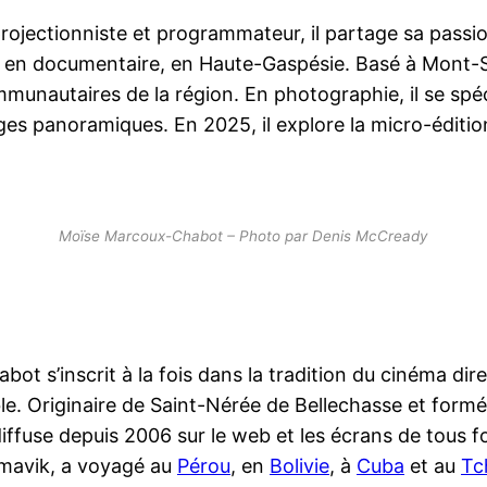
projectionniste et programmateur, il partage sa passi
isé en documentaire, en Haute-Gaspésie. Basé à Mont-S
munautaires de la région. En photographie, il se spéci
s panoramiques. En 2025, il explore la micro-édition a
Moïse Marcoux-Chabot – Photo par Denis McCready
t s’inscrit à la fois dans la tradition du cinéma dir
e. Originaire de Saint-Nérée de Bellechasse et formé à
iffuse depuis 2006 sur le web et les écrans de tous fo
timavik, a voyagé au
Pérou
, en
Bolivie
, à
Cuba
et au
Tc