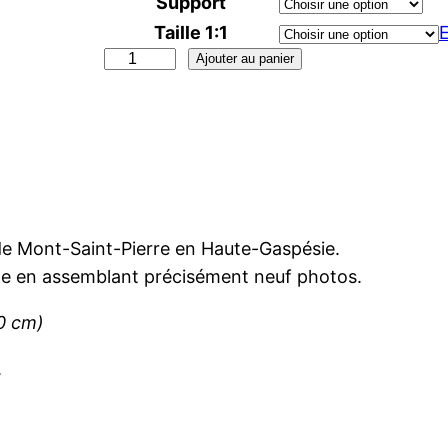
Support
Taille 1:1
E
q
Ajouter au panier
u
a
n
t
i
t
 de Mont-Saint-Pierre en Haute-Gaspésie.
é
one en assemblant précisément neuf photos.
d
e
60 cm)
C
o
.
u
c