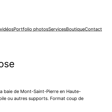
 vidéos
Portfolio photos
Services
Boutique
Contact
rose
 la baie de Mont-Saint-Pierre en Haute-
oile ou autres supports. Format coup de