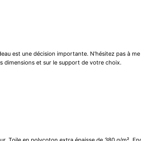
h
e
r
d
e
s
adeau est une décision importante. N’hésitez pas à m
o
 dimensions et sur le support de votre choix.
l
e
i
l
r
o
s
e
seur. Toile en polycoton extra épaisse de 380 g/m². En